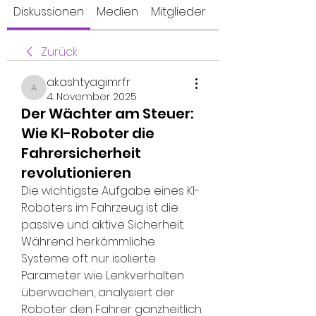
Diskussionen
Medien
Mitglieder
Info
Zurück
akashtyagimrfr
akashtyagimrfr
4. November 2025
Der Wächter am Steuer:
Wie KI-Roboter die
Fahrersicherheit
revolutionieren
Die wichtigste Aufgabe eines KI-
Roboters im Fahrzeug ist die 
passive und aktive Sicherheit. 
Während herkömmliche 
Systeme oft nur isolierte 
Parameter wie Lenkverhalten 
überwachen, analysiert der 
Roboter den Fahrer ganzheitlich. 