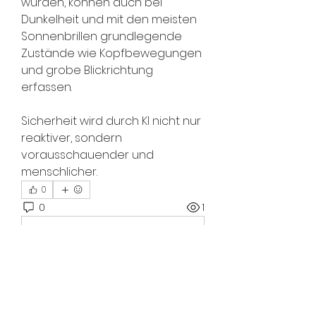
wurden, können auch bei 
Dunkelheit und mit den meisten 
Sonnenbrillen grundlegende 
Zustände wie Kopfbewegungen 
und grobe Blickrichtung 
erfassen.
Sicherheit wird durch KI nicht nur 
reaktiver, sondern 
vorausschauender und 
menschlicher.
0
0
1
Write a comment...
Info
Willkommen in der Gruppe! Hier