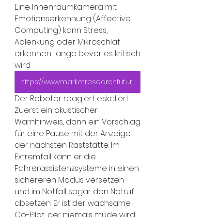
Eine Innenraumkamera mit 
Emotionserkennung (Affective 
Computing) kann Stress, 
Ablenkung oder Mikroschlaf 
erkennen, lange bevor es kritisch 
wird.
https://www.marketresearchfuture.com/reports/in-vehicle-ai-robot-market-11048
Der Roboter reagiert eskaliert: 
Zuerst ein akustischer 
Warnhinweis, dann ein Vorschlag 
für eine Pause mit der Anzeige 
der nächsten Raststätte. Im 
Extremfall kann er die 
Fahrerassistenzsysteme in einen 
sichereren Modus versetzen 
und im Notfall sogar den Notruf 
absetzen. Er ist der wachsame 
Co-Pilot, der niemals müde wird.