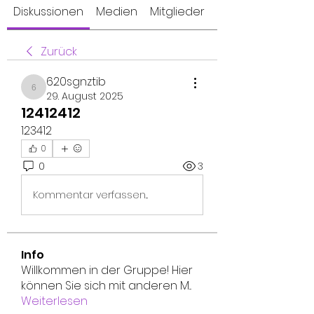
Diskussionen
Medien
Mitglieder
Info
Zurück
620sgnztib
620sgnztib
29. August 2025
12412412
123412
0
0
3
Kommentar verfassen...
Info
Willkommen in der Gruppe! Hier
können Sie sich mit anderen M
...
Weiterlesen