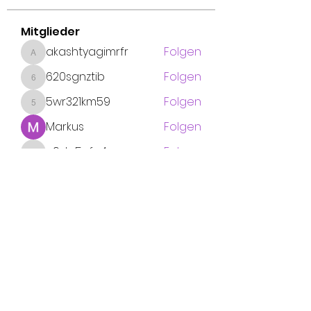
Mitglieder
akashtyagimrfr
Folgen
akashtyagimrfr
620sgnztib
Folgen
620sgnztib
5wr321km59
Folgen
5wr321km59
Markus
Folgen
c9dp5cfq4x
Folgen
c9dp5cfq4x
Alle Mitglieder anzeigen (10)
Abo-Formular